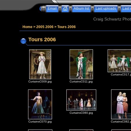
Email
Album list
Last uploads
Last
Craig Schwartz Phot
Home
>
2005 2006
>
Tours 2006
Tours 2006
CurtainsC017.
CurtainsC009.jpg
CurtainsC011.jpg
CurtainsC080.jpg
CurtainsC070.jpg
CurtainsC082.